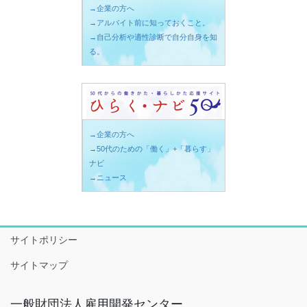
→企業の方へ
→アルバイト前に知っておくこと。
→自己分析や適性診断で自分自身を知
る。
→企業の方へ
→50代のための「働く」+「暮らす」
ナビ
→ニュース
サイトポリシー
サイトマップ
一般財団法人雇用開発センター