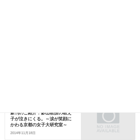
Facebook
X
Bluesky
Threads
Copy
調査
カテゴリー
書籍詳細
前の記事
新刊のご紹介：自分で動く就職
2015年版
2014年6月11日
書籍詳細
次の記事
新刊のご紹介：影山教授の教え
子が泣きにくる。～涙が笑顔に
かわる京都の女子大研究室～
2014年11月18日