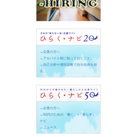
→企業の方へ
→アルバイト前に知っておくこと。
→自己分析や適性診断で自分自身を知
る。
→企業の方へ
→50代のための「働く」+「暮らす」
ナビ
→ニュース