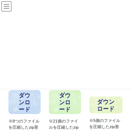
コ
ナ
ン
ビ
テ
ゲ
ン
ー
雇用開発アナリスト-PlanB資料ペー
ツ
シ
ジ
へ
ョ
ス
ン
キ
に
HOME
雇用開発アナリスト-PlanB資料ページ
ッ
移
プ
動
前半資料一式
後半資料一式
課題資料一式
ダウ
ダウ
ダウン
ンロ
ンロ
ロード
ード
ード
※5個のファイル
※8つのファイル
※21個のファイ
を圧縮したzip形
を圧縮したzip形
ルを圧縮したzip