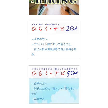
→企業の方へ
→アルバイト前に知っておくこと。
→自己分析や適性診断で自分自身を知
る。
→企業の方へ
→50代のための「働く」+「暮らす」
ナビ
→ニュース