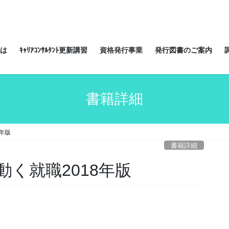
は
ｷｬﾘｱｺﾝｻﾙﾀﾝﾄ更新講習
資格発行事業
発行図書のご案内
書籍詳細
年版
書籍詳細
く就職2018年版