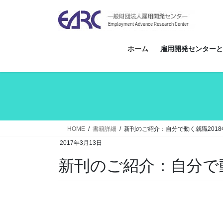
コ
ナ
ン
ビ
テ
ゲ
ン
ー
ホーム
雇用開発センターと
ツ
シ
へ
ョ
ス
ン
キ
に
ッ
移
プ
動
HOME
書籍詳細
新刊のご紹介：自分で動く就職2018
2017年3月13日
新刊のご紹介：自分で動