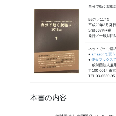
自分で動く就職2
B5判／117頁
平成29年3月発
定価667円+税
発行／一般財団
ネットでのご購
●
amazonで買う
●
楽天ブックス
一般財団法人雇
〒100-0014
TEL 03-6550-95
本書の内容