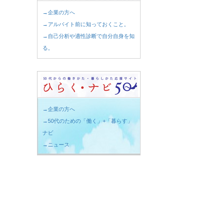
→企業の方へ
→アルバイト前に知っておくこと。
→自己分析や適性診断で自分自身を知
る。
→企業の方へ
→50代のための「働く」+「暮らす」
ナビ
→ニュース