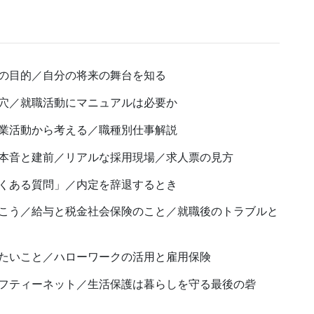
の目的／自分の将来の舞台を知る
穴／就職活動にマニュアルは必要か
業活動から考える／職種別仕事解説
本音と建前／リアルな採用現場／求人票の見方
くある質問」／内定を辞退するとき
こう／給与と税金社会保険のこと／就職後のトラブルと
たいこと／ハローワークの活用と雇用保険
フティーネット／生活保護は暮らしを守る最後の砦